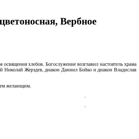
(цветоносная, Вербное
м освящения хлебов. Богослужение возглавил настоятель храма
й Николай Жерздев, диакон Даниил Бойко и диакон Владислав
всем желающим.