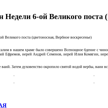
н Недели 6-ой Великого поста 
ой Великого поста (цветоносная, Вербное воскресенье)
усалим в нашем храме было совершено Всенощное бдение с чино
й Ефремов, иерей Андрей Семенов, иерей Илия Комягин, иере
 ваий. Затем духовенство окропило святой водой вербы, ваии 
АЯ