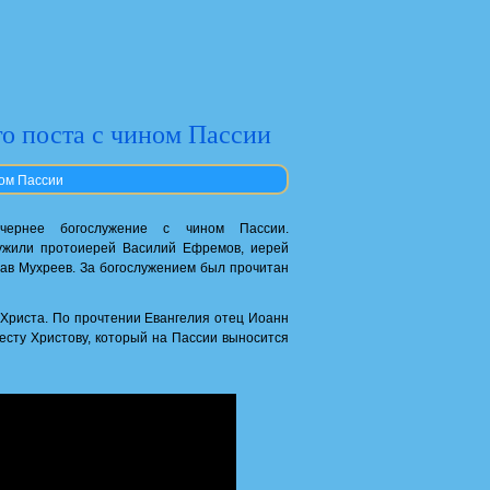
о поста с чином Пассии
ном Пассии
ернее богослужение с чином Пассии.
лужили протоиерей Василий Ефремов, иерей
ав Мухреев. За богослужением был прочитан
 Христа. По прочтении Евангелия отец Иоанн
сту Христову, который на Пассии выносится