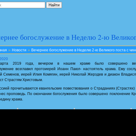
ернее богослужение в Неделю 2-ю Великог
»
»
вная
Новости
Вечернее богослужение в Неделю 2-ю Великого поста с чи
.2020
арта 2019 года, вечером в нашем храме было совершено веч
лужение возглавил протоиерей Иоанн Паюл- настоятель храма. Ему сос
й Семенов, иерей Илия Комягин, иерей Николай Жерздев и диакон Владисл
ст Страстям Христовым.
ссией прочитываются евангельские повествования о Страданиях (Страстях)
нес проповедь. По окончании богослужения было совершено поклонение Кре
редину храма.