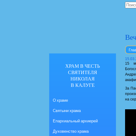
Веч
Гла
15.03
15 м
ХРАМ В ЧЕСТЬ
Богос
СВЯТИТЕЛЯ
Андре
НИКОЛАЯ
акафи
В КАЛУГЕ
За Па
произ
на се
О храме
Святыни храма
Епархиальный архиерей
Духовенство храма