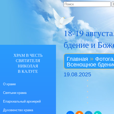
18-19 август
бдение и Бож
ХРАМ В ЧЕСТЬ
»
Главная
Фотога
СВЯТИТЕЛЯ
Всенощное бдение
НИКОЛАЯ
В КАЛУГЕ
19.08.2025
О храме
Святыни храма
Епархиальный архиерей
Духовенство храма