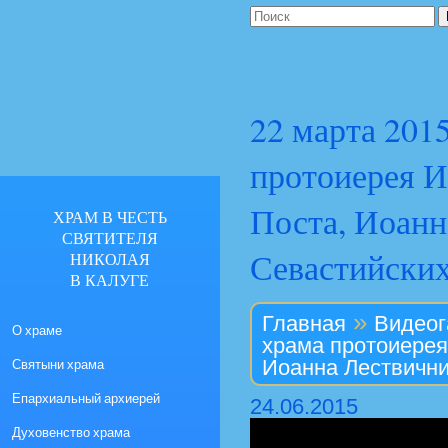
22 марта 201
протоиерея И
Поста, Иоанн
ХРАМ В ЧЕСТЬ
СВЯТИТЕЛЯ
Севастийски
НИКОЛАЯ
В КАЛУГЕ
»
Главная
Видеог
О храме
храма протоиерея
Святыни храма
Иоанна Лествични
Епархиальный архиерей
24.06.2015
Духовенство храма