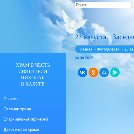
23 августа. Засед
»
»
Главная
Фотогалерея
23 ав
24.08.2025
ХРАМ В ЧЕСТЬ
СВЯТИТЕЛЯ
НИКОЛАЯ
В КАЛУГЕ
О храме
Святыни храма
Епархиальный архиерей
Духовенство храма