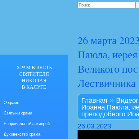
26 марта 202
Паюла, иерея
Великого пос
ХРАМ В ЧЕСТЬ
СВЯТИТЕЛЯ
Лествичника
НИКОЛАЯ
В КАЛУГЕ
»
Главная
Видеог
О храме
Иоанна Паюла, ие
Святыни храма
преподобного Иоа
Епархиальный архиерей
26.03.2023
Духовенство храма