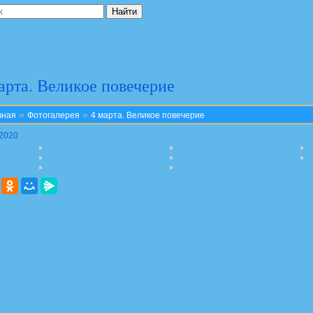
арта. Великое повечерие
»
»
вная
Фотогалерея
4 марта. Великое повечерие
.2020