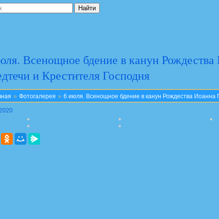
юля. Всенощное бдение в канун Рождества
дтечи и Крестителя Господня
»
»
вная
Фотогалерея
6 июля. Всенощное бдение в канун Рождества Иоанна 
.2020