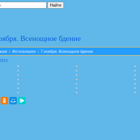
оября. Всенощное бдение
»
»
вная
Фотогалерея
7 ноября. Всенощное бдение
.2015