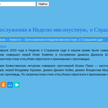
ослужения в Неделю мясопустную, о Стра
»
»
вная
Новости
Богослужения в Неделю мясопустную, о Страшном суде
.2020
враля 2020 года в Неделю о Страшном суде в нашем храме были сове
гию совершил иерей Илия Комягин в сослужении диакона Даниила Б
частном стихе отец Илия обратился к прихожанам с проповедью.
юю Божественную литургию совершил протоиерей Иоанн Паюл — настоя
ев, иерей Владимир Куракин, диакон Даниил Бойко, диакон Владислав Мух
нес проповедь. По запричастном стихе отец Иоанн обратился к прихожанам с