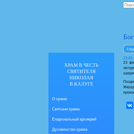
Бог
Гла
23.02
23 фе
ХРАМ В ЧЕСТЬ
литур
СВЯТИТЕЛЯ
запри
НИКОЛАЯ
Поздн
В КАЛУГЕ
Жерзд
произ
О храме
Святыни храма
Епархиальный архиерей
Духовенство храма