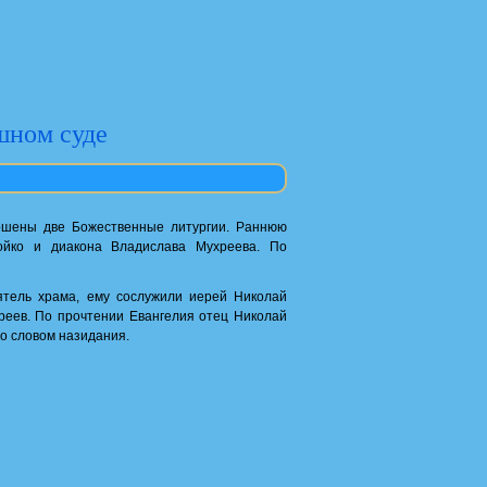
шном суде
ршены две Божественные литургии. Раннюю
ойко и диакона Владислава Мухреева. По
тель храма, ему сослужили иерей Николай
реев. По прочтении Евангелия отец Николай
о словом назидания.