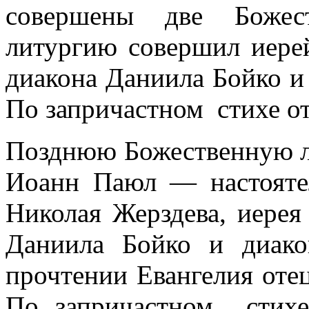
совершены две Божес
литургию совершил иере
диакона Даниила Бойко и
По запричастном стихе от
Позднюю Божественную л
Иоанн Паюл — настояте
Николая Жерздева, иерея
Даниила Бойко и диако
прочтении Евангелия оте
По запричастном стихе