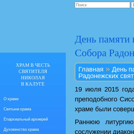
День памяти 
Собора Радо
ХРАМ В ЧЕСТЬ
»
Главная
День п
СВЯТИТЕЛЯ
Радонежских свя
НИКОЛАЯ
В КАЛУГЕ
19 июля 2015 год
преподобного Сис
О храме
храме были соверш
Святыни храма
Епархиальный архиерей
Раннюю литурги
Духовенство храма
сослужении диакон