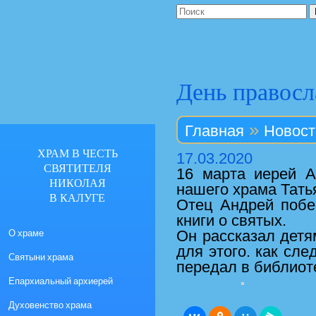
День правосл
»
Главная
Новост
ХРАМ В ЧЕСТЬ
17.03.2020
СВЯТИТЕЛЯ
16 марта иерей А
НИКОЛАЯ
нашего храма Тать
В КАЛУГЕ
Отец Андрей побес
книги о святых.
О храме
Он рассказал детя
для этого. как сл
Святыни храма
передал в библиоте
Епархиальный архиерей
Духовенство храма