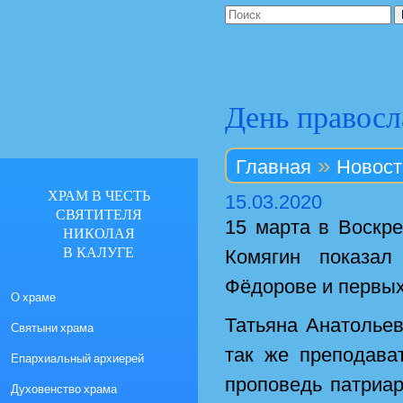
День правосл
»
Главная
Новост
ХРАМ В ЧЕСТЬ
15.03.2020
СВЯТИТЕЛЯ
15 марта в Воскр
НИКОЛАЯ
В КАЛУГЕ
Комягин показал
Фёдорове и первых
О храме
Татьяна Анатолье
Святыни храма
так же преподава
Епархиальный архиерей
проповедь патриар
Духовенство храма