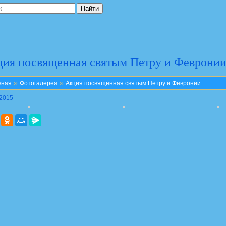
ия посвященная святым Петру и Феврони
»
»
вная
Фотогалерея
Акция посвященная святым Петру и Февронии
.2015