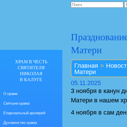
Празднование
Матери
ХРАМ В ЧЕСТЬ
»
Главная
Новост
СВЯТИТЕЛЯ
Матери
НИКОЛАЯ
В КАЛУГЕ
05.11.2025
3 ноября в канун д
О храме
Матери в нашем х
Святыни храма
4 ноября в сам де
Епархиальный архиерей
Духовенство храма