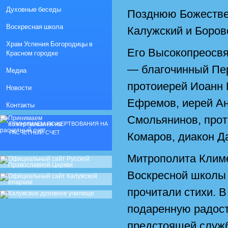
Духовные беседы
Позднюю Божестве
Воскресная школа
Калужский и Боров
Храм Успения Богородицы в
Его Высокопреосвя
Красном городке
— благочинный Пер
Медиа
протоиерей Иоанн 
Новости
Ефремов, иерей Ан
Контакты
Смольянинов, прот
ПРИНИМАЕМ ПОЖЕРТВОВАНИЯ НА
РАСЧЕТНЫЙ СЧЕТ
Комаров, диакон Д
Митрополита Климе
Воскресной школы 
прочитали стихи. 
подаренную радост
предстоящей служ