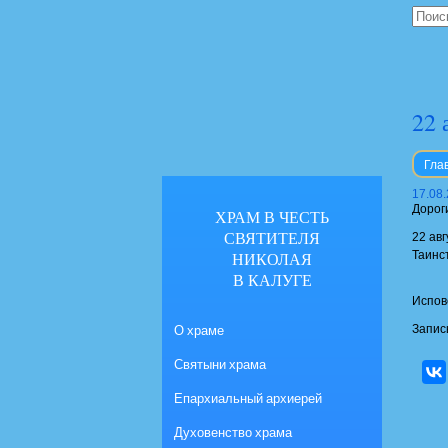
22 
Гла
17.08
Дорог
ХРАМ В ЧЕСТЬ
СВЯТИТЕЛЯ
22 ав
НИКОЛАЯ
Таинс
В КАЛУГЕ
Испов
О храме
Запис
Святыни храма
Епархиальный архиерей
Духовенство храма