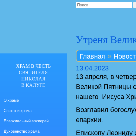
Утреня Вели
»
Главная
Новост
ХРАМ В ЧЕСТЬ
13.04.2023
СВЯТИТЕЛЯ
13 апреля, в четв
НИКОЛАЯ
В КАЛУГЕ
Великой Пятницы с
нашего Иисуса Хр
О храме
Возглавил богослу
Святыни храма
епархии.
Епархиальный архиерей
Духовенство храма
Епископу Леониду 