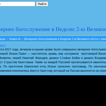
ернее богослужение в Неделю 2-ю Великог
»
»
вная
Новости
Вечернее богослужение в Неделю 2-ю Великого поста с чи
.2017
рта 2017 года, вечером в нашем храме было совершено вечернее богослуже
иерей Иоанн Паюл — настоятель храма, ему сослужили протоиерей Васи
Комягин, иерей Николай Жерздев, диакон Стефан Бойко и диакон Владими
ст Страстям Христовым. Также за каждой Пассией прочитываются евангельс
а. По прочтении Евангелия отец Иоанн произнес проповедь. По окончани
говением поклонились Кресту Христову, который на Пассии выносится на сере