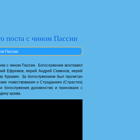
о поста с чином Пассии
ном Пассии
ние с чином Пассии. Богослужение возглавил
лий Ефремов, иерей Андрей Семенов, иерей
р Куракин. За богослужением был прочитан
кие повествования о Страданиях (Страстях)
и богослужения духовенство и прихожане с
дину храма.