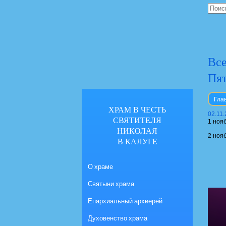
Все
Пя
Гла
ХРАМ В ЧЕСТЬ
02.11
СВЯТИТЕЛЯ
1 ноя
НИКОЛАЯ
2 ноя
В КАЛУГЕ
О храме
Святыни храма
Епархиальный архиерей
Духовенство храма