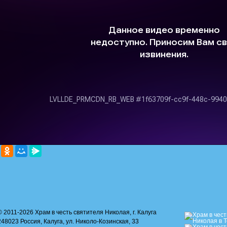
© 2011-2026 Храм в честь святителя Николая, г. Калуга
248023 Россия, Калуга, ул. Николо-Козинская, 33