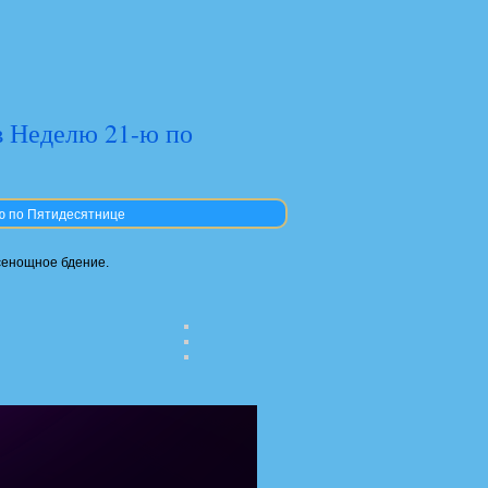
в Неделю 21-ю по
ю по Пятидесятнице
всенощное бдение.