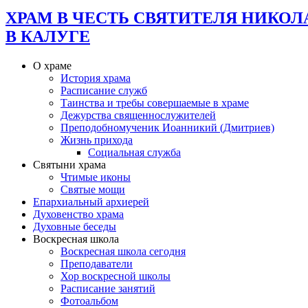
ХРАМ В ЧЕСТЬ СВЯТИТЕЛЯ НИКОЛ
В КАЛУГЕ
О храме
История храма
Расписание служб
Таинства и требы совершаемые в храме
Дежурства священнослужителей
Преподобномученик Иоанникий (Дмитриев)
Жизнь прихода
Социальная служба
Святыни храма
Чтимые иконы
Святые мощи
Епархиальный архиерей
Духовенство храма
Духовные беседы
Воскресная школа
Воскресная школа сегодня
Преподаватели
Хор воскресной школы
Расписание занятий
Фотоальбом