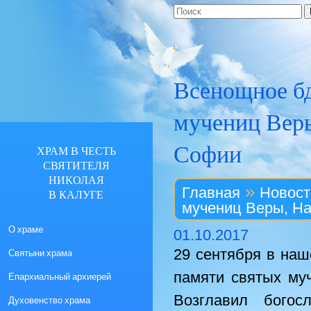
Всенощное бд
мучениц Веры
Софии
ХРАМ В ЧЕСТЬ
СВЯТИТЕЛЯ
НИКОЛАЯ
»
Главная
Новост
В КАЛУГЕ
мучениц Веры, Н
О храме
01.10.2017
29 сентября в наш
Святыни храма
памяти святых му
Епархиальный архиерей
Возглавил богос
Духовенство храма