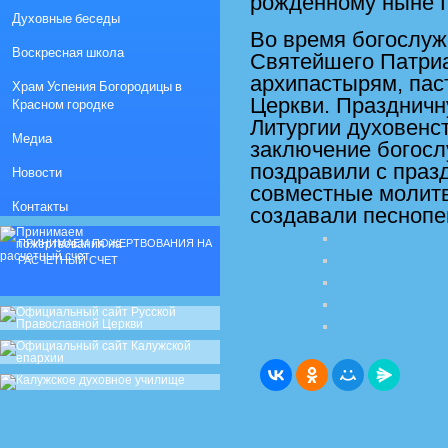
рожденному ныне Г
Духовные беседы
Во время богослуж
Воскресная школа
Святейшего Патриа
архипастырям, пас
Храм Успения Богородицы в
Церкви. Праздничн
Красном городке
Литургии духовенс
Медиа
заключение богосл
поздравили с праз
Новости
совместные молитв
Контакты
создавали песнопе
ПРИНИМАЕМ ПОЖЕРТВОВАНИЯ НА
РАСЧЕТНЫЙ СЧЕТ