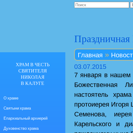
Праздничная 
»
Главная
Новост
ХРАМ В ЧЕСТЬ
03.07.2015
СВЯТИТЕЛЯ
7 января в нашем
НИКОЛАЯ
В КАЛУГЕ
Божественная Ли
настоятель храм
О храме
протоиерея Игоря 
Святыни храма
Семенова, иерея
Епархиальный архиерей
Карельского и д
Духовенство храма