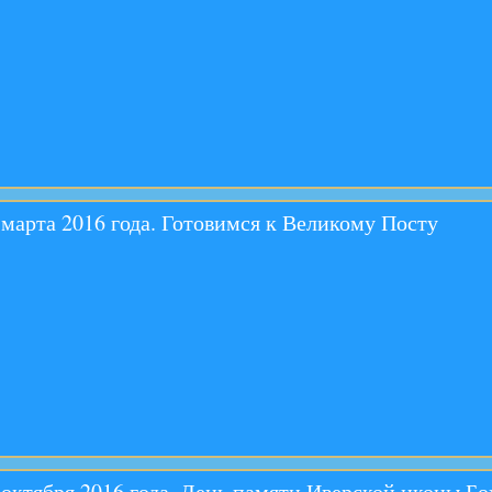
 марта 2016 года. Готовимся к Великому Посту
 октября 2016 года. День памяти Иверской иконы Б