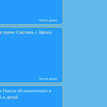
Читать далее
в храме Святынь с Афона
Читать далее
а Паюла об изменениях в
 и детей