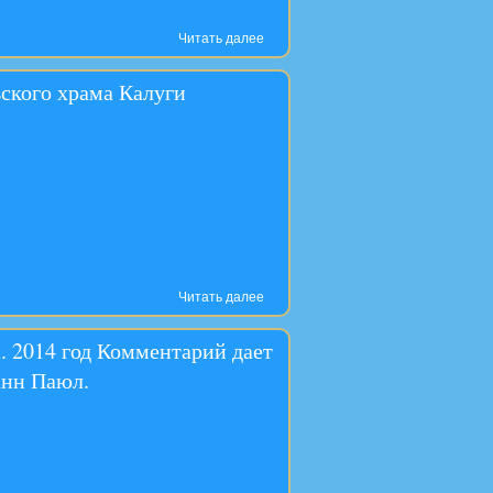
Читать далее
ского храма Калуги
Читать далее
. 2014 год Комментарий дает
анн Паюл.