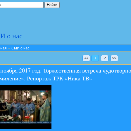
И о нас
»
вная
СМИ о нас
<<
1
2
>>
 ноября 2017 год. Торжественная встреча чудотвор
миление». Репортаж ТРК «Ника ТВ»