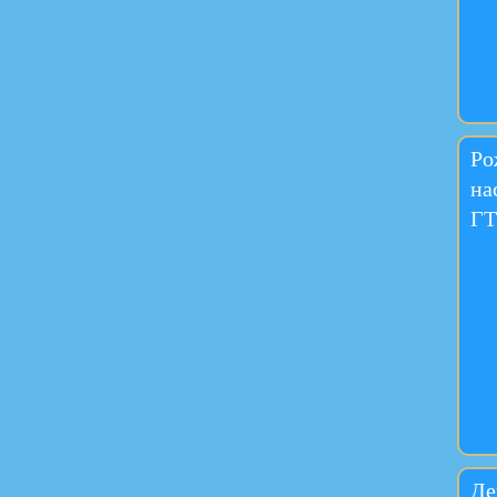
Ро
на
ГТ
Де