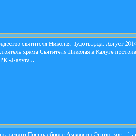
ждество святителя Николая Чудотворца. Август 201
стоятель храма Святителя Николая в Калуге прото
РК «Калуга».
нь памяти Преподобного Амвросия Оптинского. 1 авг