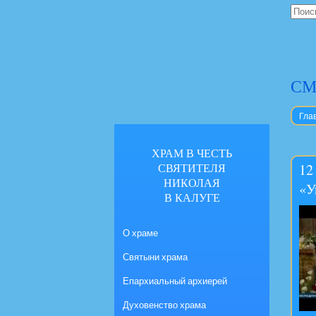
СМ
Гла
ХРАМ В ЧЕСТЬ
СВЯТИТЕЛЯ
12
НИКОЛАЯ
«У
В КАЛУГЕ
О храме
Святыни храма
Епархиальный архиерей
Духовенство храма