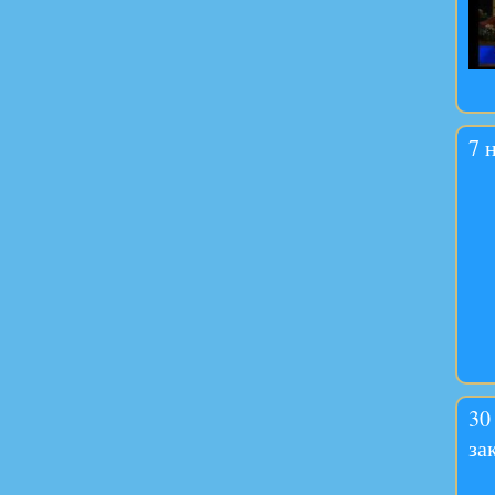
7 
30
за