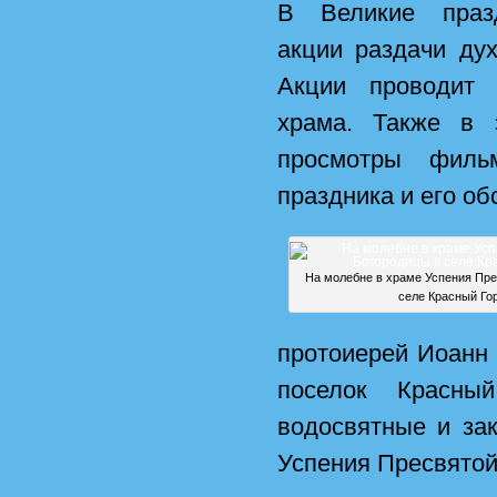
В Великие празд
акции раздачи дух
Акции проводит 
храма. Также в 
просмотры филь
праздника и его об
На молебне в храме Успения Пре
селе Красный Го
протоиерей Иоанн
поселок Красны
водосвятные и за
Успения Пресвятой