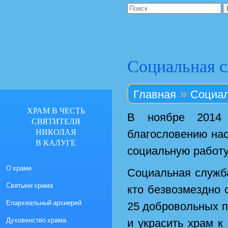
Социальная 
»
Главная
Социал
ХРАМ В ЧЕСТЬ
В ноябре 2014 
СВЯТИТЕЛЯ
НИКОЛАЯ
благословению нас
В КАЛУГЕ
социальную работу
О храме
Социальная служб
Святыни храма
кто безвозмездно
Епархиальный архиерей
25 добровольных по
Духовенство храма
и украсить храм к