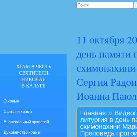
11 октября 20
день памяти 
схимонахини
ХРАМ В ЧЕСТЬ
СВЯТИТЕЛЯ
Сергия Радон
НИКОЛАЯ
В КАЛУГЕ
Иоанна Паюл
О храме
»
Святыни храма
Главная
Видеог
литургия в день 
Епархиальный архиерей
схимонахини Мари
Духовенство храма
Проповедь прото