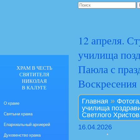
12 апреля. С
училища позд
Паюла с праз
ХРАМ В ЧЕСТЬ
СВЯТИТЕЛЯ
Воскресения
НИКОЛАЯ
В КАЛУГЕ
»
Главная
Фотога
О храме
училища поздрави
Святыни храма
Светлого Христов
Епархиальный архиерей
16.04.2026
Духовенство храма