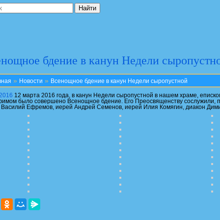
нощное бдение в канун Недели сыропустн
»
»
вная
Новости
Всенощное бдение в канун Недели сыропустной
.2016
12 марта 2016 года, в канун Недели сыропустной в нашем храме, еписк
имом было совершено Всенощное бдение. Его Преосвященству сослужили, 
 Василий Ефремов, иерей Андрей Семенов, иерей Илия Комягин, диакон Дим