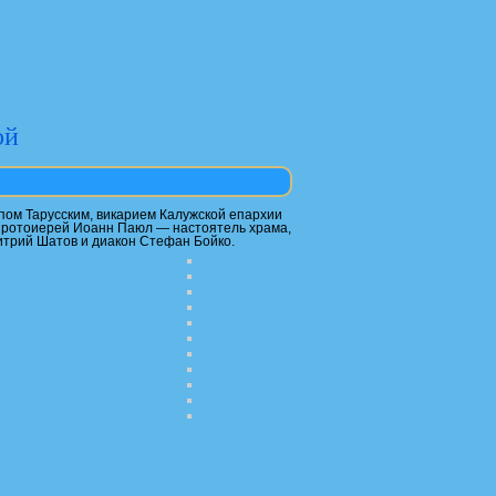
ой
опом Тарусским, викарием Калужской епархии
протоиерей Иоанн Паюл — настоятель храма,
итрий Шатов и диакон Стефан Бойко.