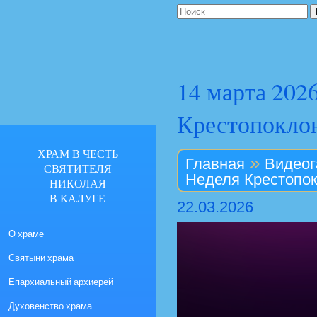
14 марта 202
Крестопокло
ХРАМ В ЧЕСТЬ
»
Главная
Видеог
СВЯТИТЕЛЯ
Неделя Крестопо
НИКОЛАЯ
В КАЛУГЕ
22.03.2026
О храме
Святыни храма
Епархиальный архиерей
Духовенство храма