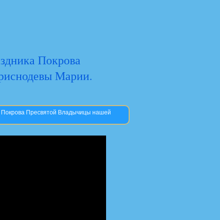
аздника Покрова
риснодевы Марии.
ка Покрова Пресвятой Владычицы нашей