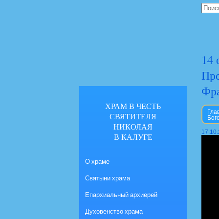
14 
Пре
Фр
ХРАМ В ЧЕСТЬ
Гла
СВЯТИТЕЛЯ
Бог
НИКОЛАЯ
17.10
В КАЛУГЕ
О храме
Святыни храма
Епархиальный архиерей
Духовенство храма