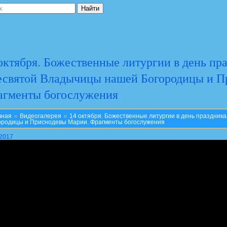
октября. Божественные литургии в день пр
святой Владычицы нашей Богородицы и П
агменты богослужения
»
»
вная
Видеогалерея
14 октября. Божественные литургии в день праздни
ородицы и Приснодевы Марии. Фрагменты богослужения
.2017