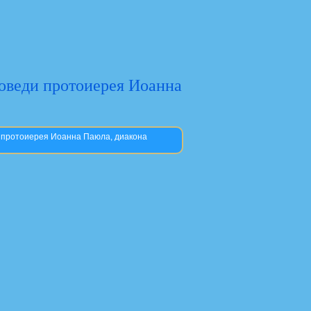
поведи протоиерея Иоанна
и протоиерея Иоанна Паюла, диакона