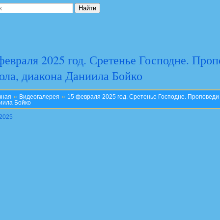
февраля 2025 год. Сретенье Господне. Про
ла, диакона Даниила Бойко
»
»
вная
Видеогалерея
15 февраля 2025 год. Сретенье Господне. Проповед
иила Бойко
.2025