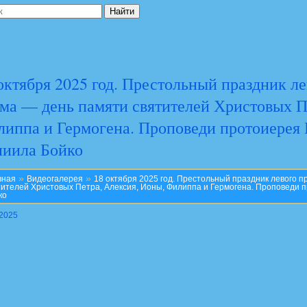
октября 2025 год. Престольный праздник л
ма — день памяти святителей Христовых П
иппа и Гермогена. Проповеди протоиерея 
ниила Бойко
»
»
вная
Видеогалерея
18 октября 2025 год. Престольный праздник левого 
тителей Христовых Петра, Алексия, Ионы, Филиппа и Гермогена. Проповеди
ко
.2025