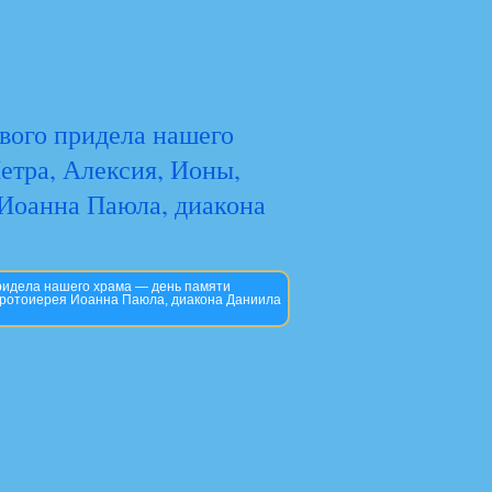
евого придела нашего
етра, Алексия, Ионы,
Иоанна Паюла, диакона
придела нашего храма — день памяти
 протоиерея Иоанна Паюла, диакона Даниила