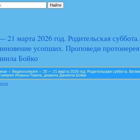
— 21 марта 2026 год. Родительская суббота
иновение усопших. Проповеди протоиерея
ниила Бойко
»
»
вная
Видеогалерея
20 — 21 марта 2026 год. Родительская суббота. Вел
тоиерея Иоанна Паюла, диакона Даниила Бойко
.2026