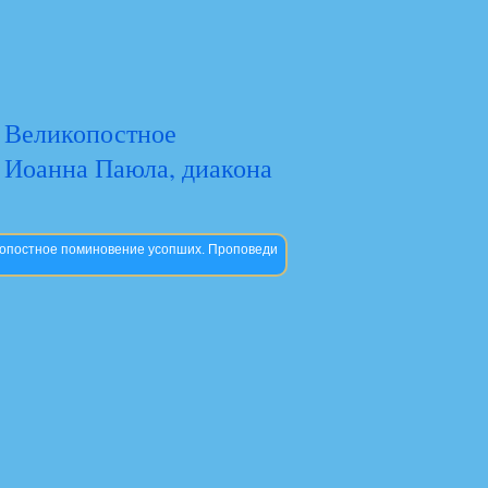
. Великопостное
 Иоанна Паюла, диакона
икопостное поминовение усопших. Проповеди