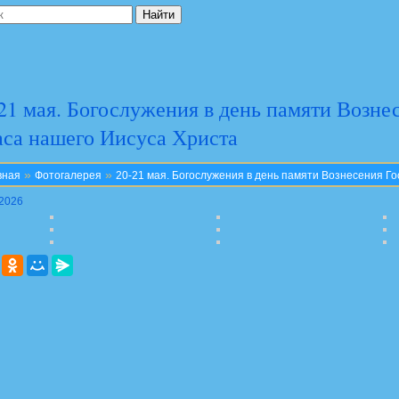
21 мая. Богослужения в день памяти Возне
са нашего Иисуса Христа
»
»
вная
Фотогалерея
20-21 мая. Богослужения в день памяти Вознесения Го
.2026