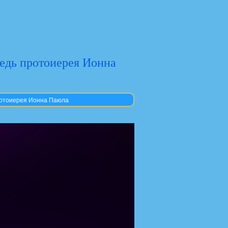
ведь протоиерея Ионна
протоиерея Ионна Паюла