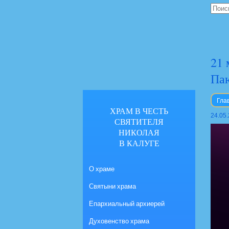
21 
Па
Гла
ХРАМ В ЧЕСТЬ
24.05
СВЯТИТЕЛЯ
НИКОЛАЯ
В КАЛУГЕ
О храме
Святыни храма
Епархиальный архиерей
Духовенство храма