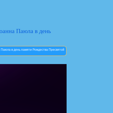
Иоанна Паюла в день
а Паюла в день памяти Рождества Пресвятой