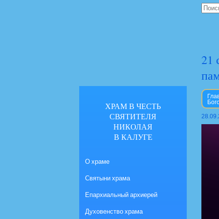
21 
пам
Гла
Бог
ХРАМ В ЧЕСТЬ
СВЯТИТЕЛЯ
28.09
НИКОЛАЯ
В КАЛУГЕ
О храме
Святыни храма
Епархиальный архиерей
Духовенство храма