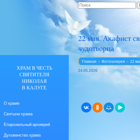
22 мая. Акафист 
чудотворца
»
»
Главная
Фотогалерея
22 ма
ХРАМ В ЧЕСТЬ
24.05.2026
СВЯТИТЕЛЯ
НИКОЛАЯ
В КАЛУГЕ
О храме
Святыни храма
Епархиальный архиерей
Духовенство храма