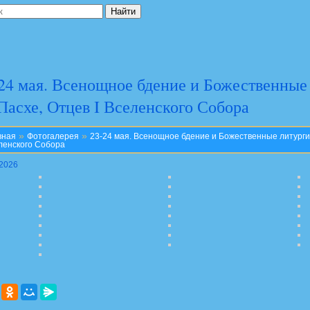
24 мая. Всенощное бдение и Божественные
Пасхе, Отцев I Вселенского Собора
»
»
вная
Фотогалерея
23-24 мая. Всенощное бдение и Божественные литургии
ленского Собора
.2026