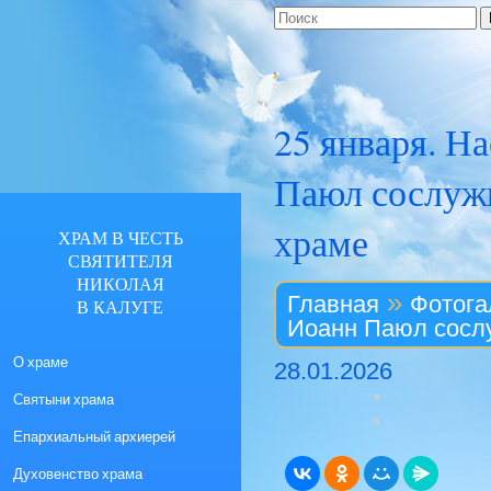
25 января. Н
Паюл сослуж
храме
ХРАМ В ЧЕСТЬ
СВЯТИТЕЛЯ
НИКОЛАЯ
»
Главная
Фотога
В КАЛУГЕ
Иоанн Паюл сосл
О храме
28.01.2026
Святыни храма
Епархиальный архиерей
Духовенство храма