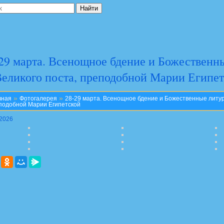
29 марта. Всенощное бдение и Божественн
еликого поста, преподобной Марии Египе
»
»
вная
Фотогалерея
28-29 марта. Всенощное бдение и Божественные литур
подобной Марии Египетской
.2026