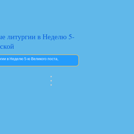
ые литургии в Неделю 5-
тской
гии в Неделю 5-ю Великого поста,