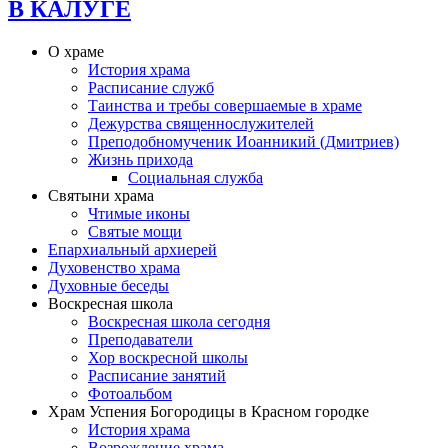
В КАЛУГЕ
О храме
История храма
Расписание служб
Таинства и требы совершаемые в храме
Дежурства священнослужителей
Преподобномученик Иоанникий (Дмитриев)
Жизнь прихода
Социальная служба
Святыни храма
Чтимые иконы
Святые мощи
Епархиальный архиерей
Духовенство храма
Духовные беседы
Воскресная школа
Воскресная школа сегодня
Преподаватели
Хор воскресной школы
Расписание занятий
Фотоальбом
Храм Успения Богородицы в Красном городке
История храма
Возрождение храма