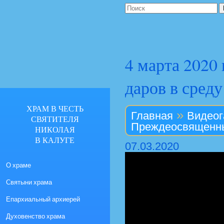
4 марта 2020
даров в сред
ХРАМ В ЧЕСТЬ
»
Главная
Видеог
СВЯТИТЕЛЯ
Преждеосвященных
НИКОЛАЯ
В КАЛУГЕ
07.03.2020
О храме
Святыни храма
Епархиальный архиерей
Духовенство храма