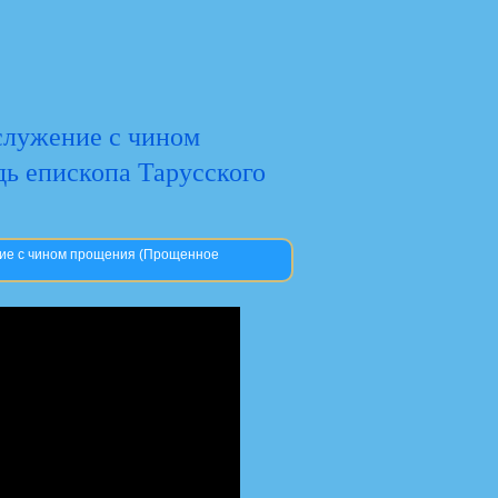
ослужение с чином
ь епископа Тарусского
ение с чином прощения (Прощенное