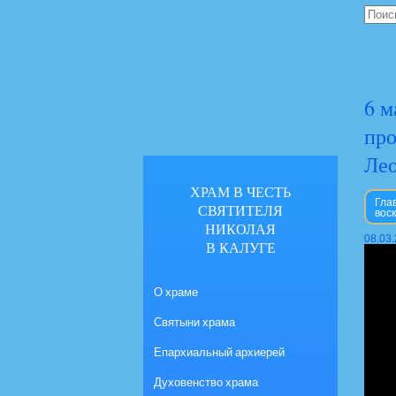
6 м
про
Ле
ХРАМ В ЧЕСТЬ
Гла
СВЯТИТЕЛЯ
вос
НИКОЛАЯ
08.03
В КАЛУГЕ
О храме
Святыни храма
Епархиальный архиерей
Духовенство храма