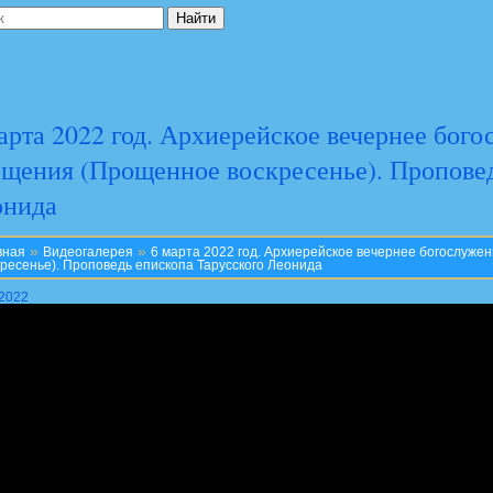
арта 2022 год. Архиерейское вечернее бог
щения (Прощенное воскресенье). Проповед
онида
»
»
вная
Видеогалерея
6 марта 2022 год. Архиерейское вечернее богослуж
кресенье). Проповедь епископа Тарусского Леонида
.2022