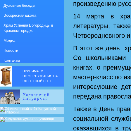
произведению русс
Духовные беседы
Воскресная школа
14 марта в хра
литературы, такж
Храм Успения Богородицы в
Красном городке
Четверодневного и
Медиа
В этот же день х
Новости
Со школьниками 
Контакты
книгах, о преиму
ПРИНИМАЕМ
мастер-класс по из
ПОЖЕРТВОВАНИЯ НА
РАСЧЕТНЫЙ СЧЕТ
интересующие де
передана правосла
Также в День прав
социальной служ
оказавшихся в тр