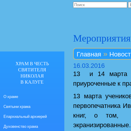
Мероприятия
»
Главная
Новост
ХРАМ В ЧЕСТЬ
16.03.2016
СВЯТИТЕЛЯ
13 и 14 марта в
НИКОЛАЯ
В КАЛУГЕ
приуроченные к пр
13 марта ученико
О храме
первопечатника И
Святыни храма
книг, о том, 
Епархиальный архиерей
экранизированные
Духовенство храма