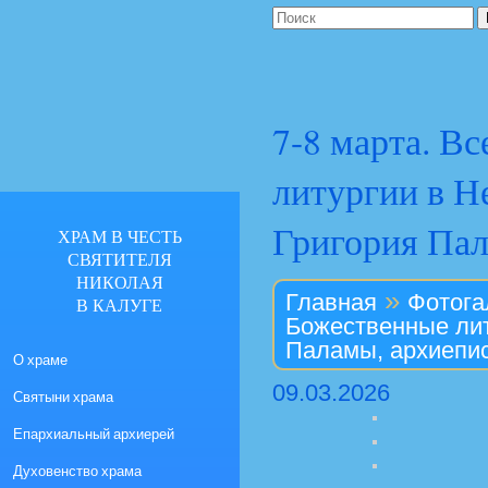
7-8 марта. В
литургии в Н
Григория Пал
ХРАМ В ЧЕСТЬ
СВЯТИТЕЛЯ
НИКОЛАЯ
»
Главная
Фотога
В КАЛУГЕ
Божественные лит
Паламы, архиепис
О храме
09.03.2026
Святыни храма
Епархиальный архиерей
Духовенство храма