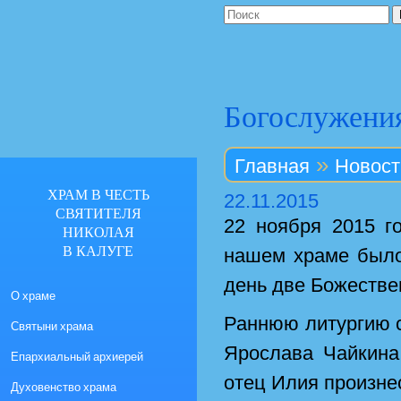
Богослужения
»
Главная
Новост
ХРАМ В ЧЕСТЬ
22.11.2015
СВЯТИТЕЛЯ
22 ноября 2015 г
НИКОЛАЯ
В КАЛУГЕ
нашем храме было
день две Божестве
О храме
Раннюю литургию 
Святыни храма
Ярослава Чайкина
Епархиальный архиерей
отец Илия произне
Духовенство храма