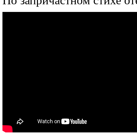
По запричастном стихе от