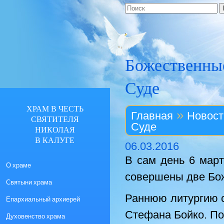
Божественные
Суде
ХРАМ В ЧЕСТЬ
»
Главная
Новост
СВЯТИТЕЛЯ
Суде
НИКОЛАЯ
В КАЛУГЕ
06.03.2016
В сам день 6 мар
О храме
совершены две Бож
Святыни храма
Раннюю литургию 
Епархиальный архиерей
Стефана Бойко. По
Духовенство храма